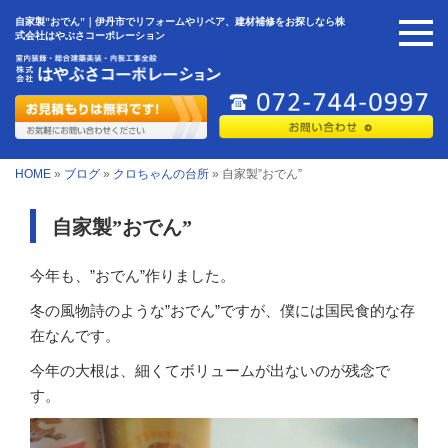
自家製”おでん”｜伊丹市でリフォームやリペア、建材補修をお探しなら株
式会社はやぶさコーポレーション
HOME
»
ブログ
»
クロちゃんの台所
»
自家製”おでん”
自家製”おでん”
今年も、”おでん”作りました。
冬の風物詩のような”おでん”ですが、僕には国民食的な存
在なんです。
今年の大根は、細くてボリュームが出ないのが残念で
す。