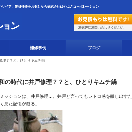
やリペア、建材補修をお探しなら株式会社はやぶさコーポレーション
補修事例
ブログ
修理？？と、ひとりキムチ鍋
和の時代に井戸修理？？と、ひとりキムチ鍋
のミッションは、井戸修理…。井戸と言ってもレトロ感を醸し出
く見た記憶が甦る。