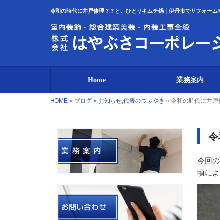
令和の時代に井戸修理？？と、ひとりキムチ鍋｜伊丹市でリフォーム
Home
業務案内
HOME
»
ブログ
»
お知らせ
,
代表のつぶやき
»
令和の時代に井戸
令
今回
頃によ