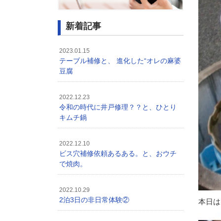
新着記事
2023.01.15
テーブル補修と、 進化した“オレの麻婆
豆腐
2022.12.23
令和の時代に井戸修理？？と、ひとり
キムチ鍋
2022.12.10
ビス穴補修依頼あるある。と、おウチ
で焼肉。
2022.10.29
2泊3日の非日常体験②
本日は